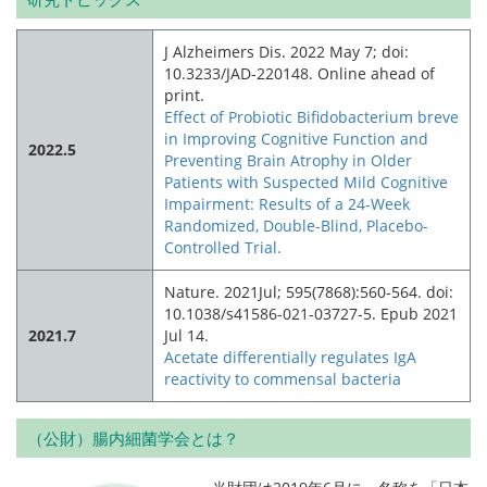
J Alzheimers Dis. 2022 May 7; doi:
10.3233/JAD-220148. Online ahead of
print.
Effect of Probiotic Bifidobacterium breve
in Improving Cognitive Function and
2022.5
Preventing Brain Atrophy in Older
Patients with Suspected Mild Cognitive
Impairment: Results of a 24-Week
Randomized, Double-Blind, Placebo-
Controlled Trial.
Nature. 2021Jul; 595(7868):560-564. doi:
10.1038/s41586-021-03727-5. Epub 2021
2021.7
Jul 14.
Acetate differentially regulates IgA
reactivity to commensal bacteria
（公財）腸内細菌学会とは？