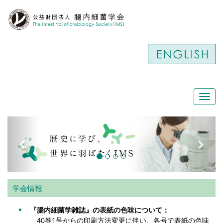
Toggl
navig
学会情報
『腸内細菌学雑誌』の表紙の色味について：
40巻1号からの印刷方法変更に伴い、各号で表紙の色味