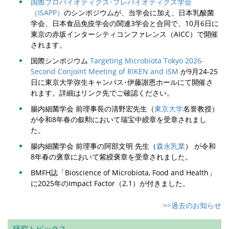
国際プロバイオティクス･プレバイオティクス学会
（ISAPP）
のシンポジウムが、当学会に加え、日本乳酸菌
学会、日本食品免疫学会の関連3学会と合同で、10月6日に
東京の赤坂インターシティコンファレンス（AICC）で開催
されます。
国際シンポジウム
Targeting Microbiota Tokyo 2026-
Second Conjoint Meeting of RIKEN and ISM
が9月24-25
日に東京大学弥生キャンパス･伊藤謝恩ホールにて開催さ
れます。詳細はリンク先でご確認ください。
腸内細菌学会 前理事長の清野宏先生（
東京大学
名誉教授）
が令和8年春の叙勲において瑞宝中綬章を受章されまし
た。
腸内細菌学会 前理事の阿部文明 先生（
森永乳業
） が令和
8年春の褒章において紫綬褒章を受章されました。
BMFH誌「Bioscience of Microbiota, Food and Health」
に2025年のImpact Factor（2.1）が付きました。
>>過去のお知らせ
研究トピックス