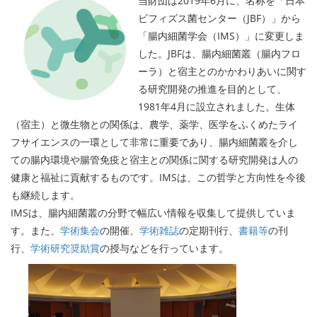
当財団は2019年6月に、名称を「日本
ビフィズス菌センター（JBF）」から
「腸内細菌学会（IMS）」に変更しま
した。JBFは、腸内細菌叢（腸内フロ
ーラ）と宿主とのかかわりあいに関す
る研究開発の推進を目的として、
1981年4月に設立されました。生体
（宿主）と微生物との関係は、農学、薬学、医学をふくめたライ
フサイエンスの一環として非常に重要であり、腸内細菌叢を介し
ての腸内環境や腸管免疫と宿主との関係に関する研究開発は人の
健康と福祉に貢献するものです。IMSは、この哲学と方向性を今後
も継続します。
IMSは、腸内細菌叢の分野で幅広い情報を収集して提供していま
す。また、
学術集会
の開催、
学術雑誌
の定期刊行、
書籍等
の刊
行、
学術研究奨励賞
の授与などを行っています。