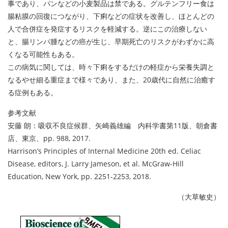
事であり、パンなどの小麦製品は禁である。グルテンフリー食は
腸粘膜の回復につながり、下痢などの症状を改善し、ほとんどの
人で合併症を発症するリスクを軽減する。逆にこの治療しない
と、腸リンパ腫などの癌が生じ、早期死亡のリスクがわずかに高
くなる可能性もある。
この病気に関しては、時々下痢をするだけの軽症から栄養失調と
なるやせ細る重症まで様々であり、また、20歳代に自然に治癒す
る症例もある。
参考文献
安藤 朗：吸収不良症候群、矢崎義雄編 内科学書第11版、朝倉書
店、東京、pp. 988, 2017.
Harrison’s Principles of Internal Medicine 20th ed. Celiac
Disease, editors, J. Larry Jameson, et al. McGraw-Hill
Education, New York, pp. 2251-2253, 2018.
（大草敏史）