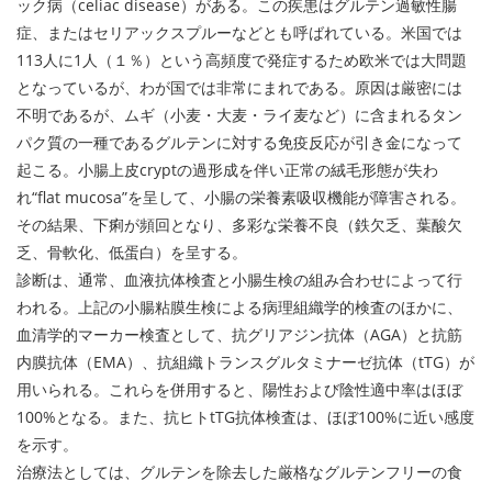
ック病（celiac disease）がある。この疾患はグルテン過敏性腸
症、またはセリアックスプルーなどとも呼ばれている。米国では
113人に1人（１％）という高頻度で発症するため欧米では大問題
となっているが、わが国では非常にまれである。原因は厳密には
不明であるが、ムギ（小麦・大麦・ライ麦など）に含まれるタン
パク質の一種であるグルテンに対する免疫反応が引き金になって
起こる。小腸上皮cryptの過形成を伴い正常の絨毛形態が失わ
れ“flat mucosa”を呈して、小腸の栄養素吸収機能が障害される。
その結果、下痢が頻回となり、多彩な栄養不良（鉄欠乏、葉酸欠
乏、骨軟化、低蛋白）を呈する。
診断は、通常、血液抗体検査と小腸生検の組み合わせによって行
われる。上記の小腸粘膜生検による病理組織学的検査のほかに、
血清学的マーカー検査として、抗グリアジン抗体（AGA）と抗筋
内膜抗体（EMA）、抗組織トランスグルタミナーゼ抗体（tTG）が
用いられる。これらを併用すると、陽性および陰性適中率はほぼ
100%となる。また、抗ヒトtTG抗体検査は、ほぼ100%に近い感度
を示す。
治療法としては、グルテンを除去した厳格なグルテンフリーの食