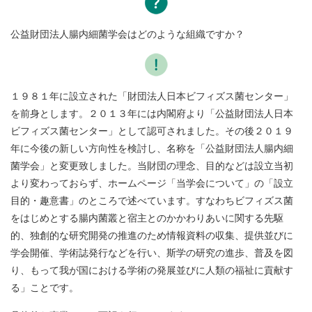
公益財団法人腸内細菌学会はどのような組織ですか？
１９８１年に設立された「財団法人日本ビフィズス菌センター」
を前身とします。２０１３年には内閣府より「公益財団法人日本
ビフィズス菌センター」として認可されました。その後２０１９
年に今後の新しい方向性を検討し、名称を「公益財団法人腸内細
菌学会」と変更致しました。当財団の理念、目的などは設立当初
より変わっておらず、ホームページ「当学会について」の「設立
目的・趣意書」のところで述べています。すなわちビフィズス菌
をはじめとする腸内菌叢と宿主とのかかわりあいに関する先駆
的、独創的な研究開発の推進のため情報資料の収集、提供並びに
学会開催、学術誌発行などを行い、斯学の研究の進歩、普及を図
り、もって我が国における学術の発展並びに人類の福祉に貢献す
る」ことです。