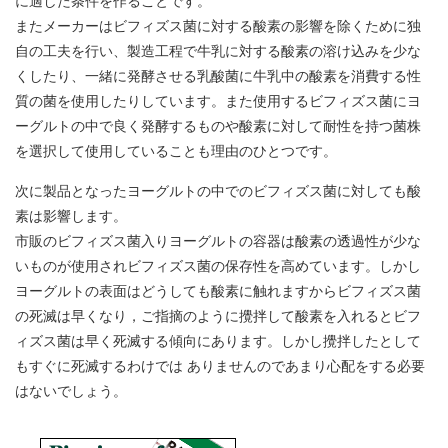
に適した条件を作ることです。
またメーカーはビフィズス菌に対する酸素の影響を除くために独
自の工夫を行い、製造工程で牛乳に対する酸素の溶け込みを少な
くしたり、一緒に発酵させる乳酸菌に牛乳中の酸素を消費する性
質の菌を使用したりしています。また使用するビフィズス菌にヨ
ーグルトの中で良く発酵するものや酸素に対して耐性を持つ菌株
を選択して使用していることも理由のひとつです。
次に製品となったヨーグルトの中でのビフィズス菌に対しても酸
素は影響します。
市販のビフィズス菌入りヨーグルトの容器は酸素の透過性が少な
いものが使用されビフィズス菌の保存性を高めています。しかし
ヨーグルトの表面はどうしても酸素に触れますからビフィズス菌
の死滅は早くなり，ご指摘のように攪拌して酸素を入れるとビフ
ィズス菌は早く死滅する傾向にあります。しかし攪拌したとして
もすぐに死滅するわけでは ありませんのであまり心配をする必要
はないでしょう。