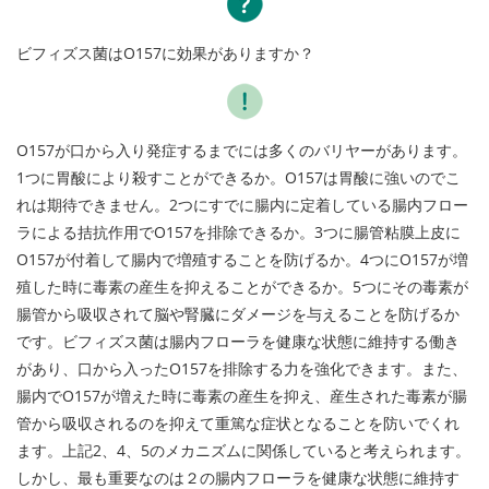
ビフィズス菌はO157に効果がありますか？
O157が口から入り発症するまでには多くのバリヤーがあります。
1つに胃酸により殺すことができるか。O157は胃酸に強いのでこ
れは期待できません。2つにすでに腸内に定着している腸内フロー
ラによる拮抗作用でO157を排除できるか。3つに腸管粘膜上皮に
O157が付着して腸内で増殖することを防げるか。4つにO157が増
殖した時に毒素の産生を抑えることができるか。5つにその毒素が
腸管から吸収されて脳や腎臓にダメージを与えることを防げるか
です。ビフィズス菌は腸内フローラを健康な状態に維持する働き
があり、口から入ったO157を排除する力を強化できます。また、
腸内でO157が増えた時に毒素の産生を抑え、産生された毒素が腸
管から吸収されるのを抑えて重篤な症状となることを防いでくれ
ます。上記2、4、5のメカニズムに関係していると考えられます。
しかし、最も重要なのは２の腸内フローラを健康な状態に維持す