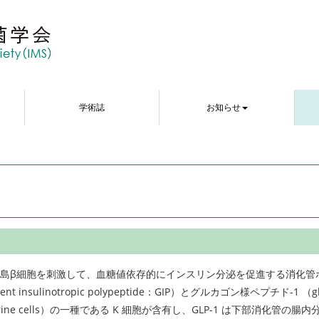
学術誌
お知らせ
ハンス島β細胞を刺激して、血糖値依存的にインスリン分泌を促進する消
sulinotropic polypeptide：GIP）とグルカゴン様ペプチド-1 （gluc
rine cells）の一種である K 細胞が含有し、GLP-1 は下部消化管