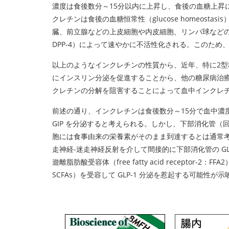
濃度は食後数分～15分以内に上昇し、食後の血糖上昇によ
クレチンは食後の血糖恒常性（glucose homeosta
臓、前立腺などの上皮細胞や内皮細胞、リンパ球などの細胞膜
DPP-4）によって速やかに不活性化される。このた
以上のようなインクレチンの性質から、近年、特に2
にインスリン分泌を促進することから、他の糖尿病治
クレチンの分解を阻害することによって血中インクレチン濃
前述の通り、インクレチンは食後数分～15分で血中濃
GIP を分泌すると考えられる。しかし、下部消化管（回
胞には食事由来の栄養素がそのまま到達するとは通常考
走神経-迷走神経反射を介して間接的に下部消化管の G
遊離脂肪酸受容体（free fatty acid receptor-
SCFAs）を受容して GLP-1 分泌を惹起する可