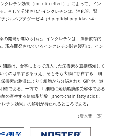
効果（incretin effect）」によって、イン
考えられている。そして分泌されたインクレチンは、消化管、腎
ゼ-4（dipeptidyl peptidase-4：
薬の開発が進められた。インクレチンは、血糖依存的
る。現在開発されているインクレチン関連製剤は、イン
。
K 細胞は、食事によって流入した栄養素を直接感知して
というのは早すぎるうえ、そもそも大腸に存在する L 細
素の刺激によりK 細胞から分泌された GIP や、迷
不明確である。一方で、L 細胞に短鎖脂肪酸受容体である
産生する短鎖脂肪酸（short-chain fatty acids：
ンクレチン効果」の解明が待たれるところである｡
（唐木晋一郎）