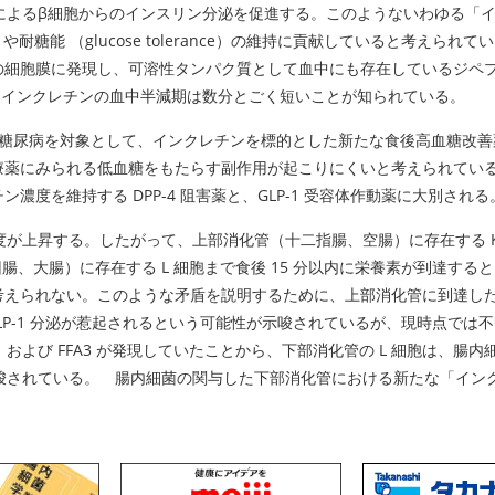
るβ細胞からのインスリン分泌を促進する。このようないわゆる「インクレチン
sis）や耐糖能 （glucose tolerance）の維持に貢献していると
に発現し、可溶性タンパク質として血中にも存在しているジペプチジルペプチダー
め、インクレチンの血中半減期は数分とごく短いことが知られている。
型糖尿病を対象として、インクレチンを標的とした新たな食後高血糖改善
療薬にみられる低血糖をもたらす副作用が起こりにくいと考えられてい
度を維持する DPP-4 阻害薬と、GLP-1 受容体作動薬に大別される
度が上昇する。したがって、上部消化管（十二指腸、空腸）に存在する 
腸、大腸）に存在する L 細胞まで食後 15 分以内に栄養素が到達する
えられない。このような矛盾を説明するために、上部消化管に到達した栄養
LP-1 分泌が惹起されるという可能性が示唆されているが、現時点では
2：FFA2）および FFA3 が発現していたことから、下部消化管の L 細胞は、腸内細菌の
能性が示唆されている。 腸内細菌の関与した下部消化管における新たな「イ