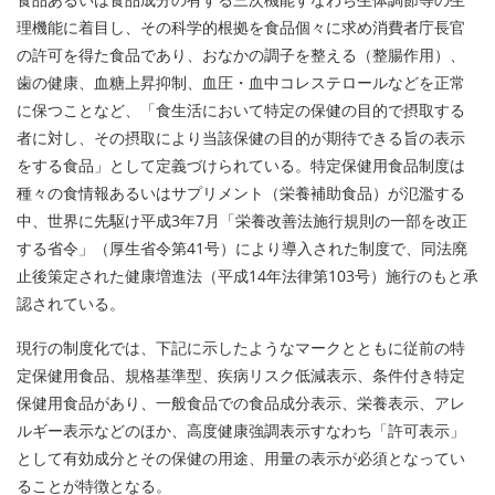
理機能に着目し、その科学的根拠を食品個々に求め消費者庁長官
の許可を得た食品であり、おなかの調子を整える（整腸作用）、
歯の健康、血糖上昇抑制、血圧・血中コレステロールなどを正常
に保つことなど、「食生活において特定の保健の目的で摂取する
者に対し、その摂取により当該保健の目的が期待できる旨の表示
をする食品」として定義づけられている。特定保健用食品制度は
種々の食情報あるいはサプリメント（栄養補助食品）が氾濫する
中、世界に先駆け平成3年7月「栄養改善法施行規則の一部を改正
する省令」（厚生省令第41号）により導入された制度で、同法廃
止後策定された健康増進法（平成14年法律第103号）施行のもと承
認されている。
現行の制度化では、下記に示したようなマークとともに従前の特
定保健用食品、規格基準型、疾病リスク低減表示、条件付き特定
保健用食品があり、一般食品での食品成分表示、栄養表示、アレ
ルギー表示などのほか、高度健康強調表示すなわち「許可表示」
として有効成分とその保健の用途、用量の表示が必須となってい
ることが特徴となる。