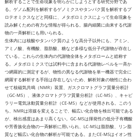
解析することで生命現象を明らかにしようとする研究分野であ
る。ゲノム配列を解析するゲノミクスやタンパク質を解析するプ
ロテオミクスなどと同様に、メタボロミクスによって生命現象を
読み解くための有力な情報が得られる。腸内細菌に由来する代謝
物の一斉解析にも用いられる。
生体内には核酸やタンパク質のような高分子以外にも、アミン、
アミノ酸、有機酸、脂肪酸、糖など多様な低分子代謝物が存在し
ている。これらの生体内の代謝物全体をメタボロームと総称す
る。メタボロミクスでは試料中に含まれる代謝物レベルを一斉か
つ網羅的に測定するが、物性の異なる代謝物を単一機器で完全に
網羅する解析する手段は存在しないため、解析対象の物性に合わ
せて核磁気共鳴（NMR）装置、ガスクロマトグラフ質量分析計
（GC-MS）、液体クロマトグラフ質量分析計（LC-MS）、キャピ
ラリー電気泳動質量分析計（CE-MS）などが使用される。このう
ち、NMRは溶媒を変えることで、幅広い化合物を検出可能である
が、検出感度はあまり高くない。GC-MSは揮発性の低分子有機酸
や芳香族化合物の一斉解析に用いられ、LC-MSは脂肪酸、リン脂
質など幅広い化合物の解析が可能である。またCE-MSはイオン性