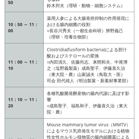
50
鈴木邦夫（理研・動物・細胞システム）
薬用人参による大腸発癌抑制の作用発現に
10：50 ～ 11：
おける腸内細菌の役割
00
○長谷川秀夫（一都生命科研）辨野義己
（理研・培養生物部）
Clostridia(fusiform bacteria)による胆汁
酸およびステロールの変換
11：00 ～ 11：
○内田清久、佐藤尚志、来間和夫、中尾博
10
之（塩野義製薬）成島聖子、伊藤喜久治
（東大院・農）山家誠夫（鳥取大・医）
司会 田代靖人（明治製菓・新素材事業部）
各種乳酸菌発酵産物の腸内代謝に及ぼす影
11：10 ～ 11：
響
20
○成島聖子、福島和子、伊藤喜久治（東大
院・農）
Mouse mammary tumor virus（MMTV）
によるマウス乳癌発生モデルにおける植物
性女性ホルモン様物質の腸内細菌叢による