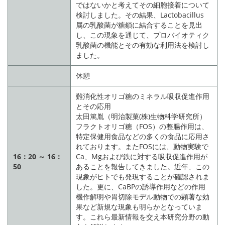
ではないかと考えてその細胞接着について
検討しました。その結果、Lactobacillus
属の乳酸菌が糖鎖に結合することを見出
し、この現象を通じて、プロバイオティク
乳酸菌の機能とその有効な利用法を検討し
ました。
休憩
難消化性オリゴ糖のミネラル吸収促進作用
とその応用
太田篤胤（明治製菓(株)生物科学研究所）
フラクトオリゴ糖（FOS）の整腸作用は、
特定保健用食品などの多くの食品に応用さ
れております。またFOSには、動物実験で
16：20 ～ 16：
Ca、Mgおよび鉄に対する吸収促進作用が
50
あることを報告してきました。近年、この
現象がヒトでも発現することが確認されま
した。更に、CaBPの誘導作用などの作用
機作解明や胃切除モデル動物での顕著な効
果など新規な現象も明らかとなっていま
す。これら最新情報を交え本研究分野の動