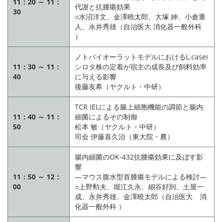
11：20 ～ 11：
代謝と抗腫瘍効果
30
○水沼洋文、金澤曉太郎、大塚 紳、小倉重
人、永井秀雄（自治医大 消化器一般外科
）
ノトバイオーラットモデルにおけるL.casei
11：30 ～ 11：
シロタ株の定着が宿主の成長及び飼料効率
40
に与える影響
後藤友希（ヤクルト・中研）
TCR IELによる腸上細胞機能の調節と腸内
11：40 ～ 11：
細菌によるその制御
50
松本 敏（ヤクルト・中研）
司会 伊藤喜久治（東大院・農）
腸内細菌のOK‐432抗腫瘍効果に及ぼす影
響
11：50 ～ 12：
―マウス腹水型首腫瘍モデルによる検討―
00
○上野勲夫、堀江久永、細谷好則、土屋一
成、永井秀雄、金澤曉太郎（自治医大 消
化器一般外科 ）