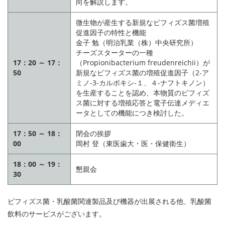
向を解説します。
微生物が産生する新規なビフィズス菌増殖
促進因子の特性と機能
金子 勉（明治乳業（株）中央研究所）
チーズスターターの一種
17：20 ～ 17：
（Propionibacterium freudenreichii）が
50
新規なビフィズス菌の増殖促進因子（2‐ア
ミノ‐3‐カルボキシ‐１、４‐ナフトキノン）
を生産することを認め、本物質のビフィズ
ス菌に対する増殖応答と電子伝達メディエ
ータとしての機能につき検討した。
17：50 ～ 18：
閉会の挨拶
00
岡村 登（東医歯大・医・保健衛生）
18：00 ～ 19：
懇親会
30
ビフィズス菌・乳酸菌関連製品及び機器が出展される他、乳酸菌
飲料のサービスがございます。