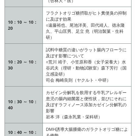
（杏林大・医）
フラクトオリゴ糖摂取がヒト糞便臭の抑制
に及ぼす効果
10：10 ～ 10：
○遠藤裕也、尾池洋美、田代靖人、徳永隆
20
久、平山匡男、足立 尭（明治製菓・生科
研）
試料中糖質の違いがラット腸内フローラに
及ぼす影響について
10：20 ～ 10：
○荒川 靖子、小笠原和香（女子栄養大）水
30
谷武夫（理研・動物試験室）森下芳行（国
立感染研）
司会 梅崎良則（ヤクルト・中研）
カゼイン分解乳を飲用する牛乳アレルギー
患児の腸内細菌叢と便性状，並びにそれに
10：30 ～ 10：
及ぼすラフィノース添加カゼイン分解乳の
40
影響
岩本 洋（森永乳業・栄科研）
DMH誘導大腸腫瘍のガラクトオリゴ糖によ
10：40 ～ 10：
る修飾