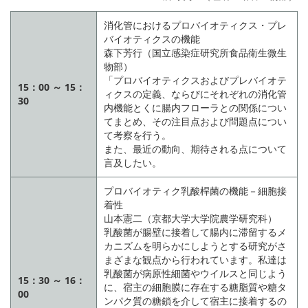
消化管におけるプロバイオティクス・プレ
バイオティクスの機能
森下芳行（国立感染症研究所食品衛生微生
物部）
「プロバイオティクスおよびプレバイオテ
15：00 ～ 15：
ィクスの定義、ならびにそれぞれの消化管
30
内機能とくに腸内フローラとの関係につい
てまとめ、その注目点および問題点につい
て考察を行う。
また、最近の動向、期待される点について
言及したい。
プロバイオティク乳酸桿菌の機能－細胞接
着性
山本憲二（京都大学大学院農学研究科）
乳酸菌が腸壁に接着して腸内に滞留するメ
カニズムを明らかにしようとする研究がさ
まざまな観点から行われています。私達は
乳酸菌が病原性細菌やウイルスと同じよう
15：30 ～ 16：
に、宿主の細胞膜に存在する糖脂質や糖タ
00
ンパク質の糖鎖を介して宿主に接着するの