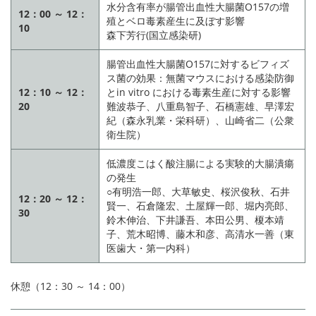
水分含有率が腸管出血性大腸菌O157の増
12：00 ～ 12：
殖とベロ毒素産生に及ぼす影響
10
森下芳行(国立感染研)
腸管出血性大腸菌O157に対するビフィズ
ス菌の効果：無菌マウスにおける感染防御
12：10 ～ 12：
とin vitro における毒素生産に対する影響
20
難波恭子、八重島智子、石橋憲雄、早澤宏
紀（森永乳業・栄科研）、山崎省二（公衆
衛生院）
低濃度こはく酸注腸による実験的大腸潰瘍
の発生
○有明浩一郎、大草敏史、桜沢俊秋、石井
12：20 ～ 12：
賢一、石倉隆宏、土屋輝一郎、堀内亮郎、
30
鈴木伸治、下井謙吾、本田公男、榎本靖
子、荒木昭博、藤木和彦、高清水一善（東
医歯大・第一内科）
休憩（12：30 ～ 14：00）