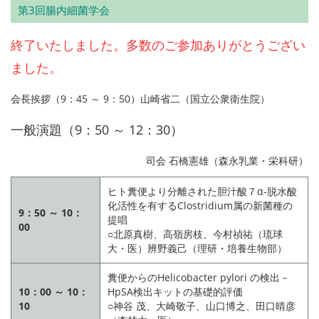
第3回腸内細菌学会
終了いたしました。多数のご参加ありがとうござい
ました。
会長挨拶（9：45 ～ 9：50）山崎省二（国立公衆衛生院）
一般演題（9：50 ～ 12：30）
司会 石橋憲雄（森永乳業・栄科研）
ヒト糞便より分離された胆汁酸７α-脱水酸
化活性を有するClostridium属の新菌種の
9：50 ～ 10：
提唱
00
○北原真樹、高嶺房枝、今村禎祐（琉球
大・医）辨野義己（理研・培養生物部）
糞便からのHelicobacter pylori の検出－
10：00 ～ 10：
HpSA検出キットの基礎的評価
10
○神谷 茂、大崎敬子、山口博之、田口晴彦