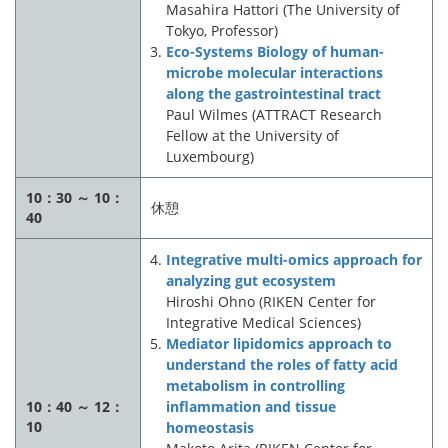
Masahira Hattori (The University of
Tokyo, Professor)
Eco-Systems Biology of human-
microbe molecular interactions
along the gastrointestinal tract
Paul Wilmes (ATTRACT Research
Fellow at the University of
Luxembourg)
10：30 ～ 10：
休憩
40
Integrative multi-omics approach for
analyzing gut ecosystem
Hiroshi Ohno (RIKEN Center for
Integrative Medical Sciences)
Mediator lipidomics approach to
understand the roles of fatty acid
metabolism in controlling
10：40 ～ 12：
inflammation and tissue
10
homeostasis