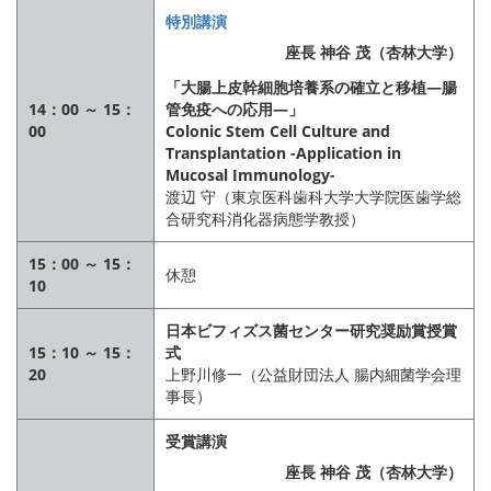
特別講演
座長 神谷 茂（杏林大学）
「大腸上皮幹細胞培養系の確立と移植―腸
14：00 ～ 15：
管免疫への応用―」
00
Colonic Stem Cell Culture and
Transplantation -Application in
Mucosal Immunology-
渡辺 守（東京医科歯科大学大学院医歯学総
合研究科消化器病態学教授）
15：00 ～ 15：
休憩
10
日本ビフィズス菌センター研究奨励賞授賞
15：10 ～ 15：
式
20
上野川修一（公益財団法人 腸内細菌学会理
事長）
受賞講演
座長 神谷 茂（杏林大学）