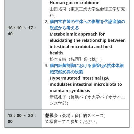
Human gut microbiome
山田拓司（東京工業大学生命理工学研究
科）
腸内常在菌の生体への影響を代謝産物の
16：10 ～ 17：
視点から考える
40
Metabolomic approach for
elucidating the relationship between
intestinal microbiota and host
health
松本光晴（協同乳業（株））
腸内細菌制御における腸管IgA抗体体細
胞突然変異の役割
Hypermutated intestinal IgA
modulates intestinal microbiota to
maintain symbiosis
新蔵礼子（長浜バイオ大学バイオサイエ
ンス学部）
18：00 ～ 20：
懇親会
（会場：多目的スペース）
00
皆様奮ってご参加ください。