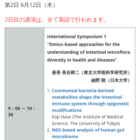
第2日 6月12日（木）
2日目の講演は、全て英語で行われます。
International Symposium 1
“Omics–based approaches for the
understanding of intestinal microflora
diversity in health and diseases”
座長 長谷耕二（東京大学医科学研究所）
細野 朗（日本大学）
Commensal bacteria-derived
metabolites shape the intestinal
immune system through epigenetic
9：00 ～ 10：
modifications
30
Koji Hase (The Institute of Medical
Science, The University of Tokyo)
NGS-based analysis of human gut
microbiome