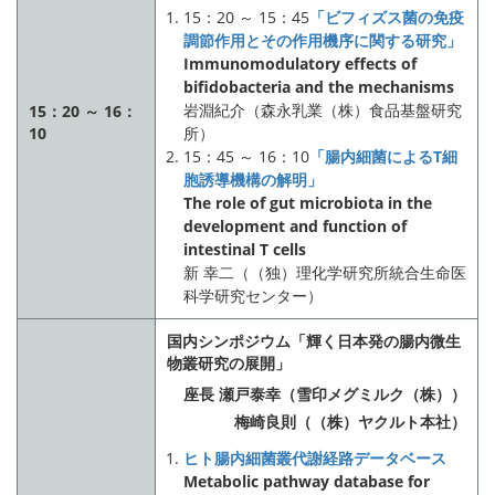
15：20 ～ 15：45
「ビフィズス菌の免疫
調節作用とその作用機序に関する研究」
Immunomodulatory effects of
bifidobacteria and the mechanisms
岩淵紀介（森永乳業（株）食品基盤研究
15：20 ～ 16：
10
所）
15：45 ～ 16：10
「腸内細菌によるT細
胞誘導機構の解明」
The role of gut microbiota in the
development and function of
intestinal T cells
新 幸二（（独）理化学研究所統合生命医
科学研究センター）
国内シンポジウム「輝く日本発の腸内微生
物叢研究の展開」
座長 瀬戸泰幸（雪印メグミルク（株））
梅崎良則（（株）ヤクルト本社）
ヒト腸内細菌叢代謝経路データベース
Metabolic pathway database for