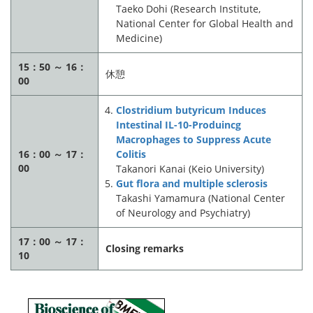
Taeko Dohi (Research Institute,
National Center for Global Health and
Medicine)
15：50 ～ 16：
休憩
00
Clostridium butyricum Induces
Intestinal IL-10-Produincg
Macrophages to Suppress Acute
16：00 ～ 17：
Colitis
00
Takanori Kanai (Keio University)
Gut flora and multiple sclerosis
Takashi Yamamura (National Center
of Neurology and Psychiatry)
17：00 ～ 17：
Closing remarks
10