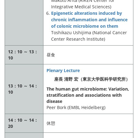
Makoto Arita (RIKEN Center for
Integrative Medical Sciences)
Epigenetic alterations induced by
chronic inflammation and influence
of colonic microbiome on them
Toshikazu Ushijima (National Cancer
Center Research Institute)
12：10 ～ 13：
昼食
10
Plenary Lecture
座長 清野 宏（東京大学医科学研究所）
13：10 ～ 14：
The human gut microbiome: Variation,
10
stratification and associations with
disease
Peer Bork (EMBL Heidelberg)
14：10 ～ 14：
休憩
20